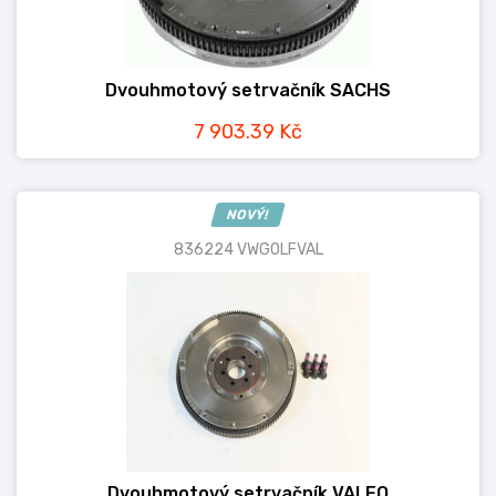
Dvouhmotový setrvačník SACHS
7 903.39 Kč
NOVÝ!
836224 VWGOLFVAL
Dvouhmotový setrvačník VALEO