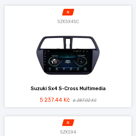
%
SZKSX4SC
Suzuki Sx4 S-Cross Multimedia
5 237.44 Kč
6 287.02 Kč
%
SZKSX4