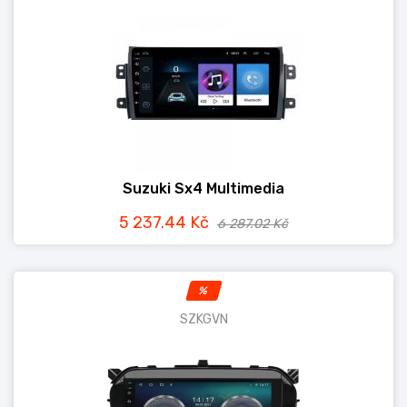
Suzuki Sx4 Multimedia
5 237.44 Kč
6 287.02 Kč
%
SZKGVN