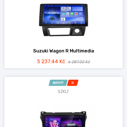
Suzuki Wagon R Multimedia
5 237.44 Kč
6 287.02 Kč
NOVÝ!
%
SZKLT