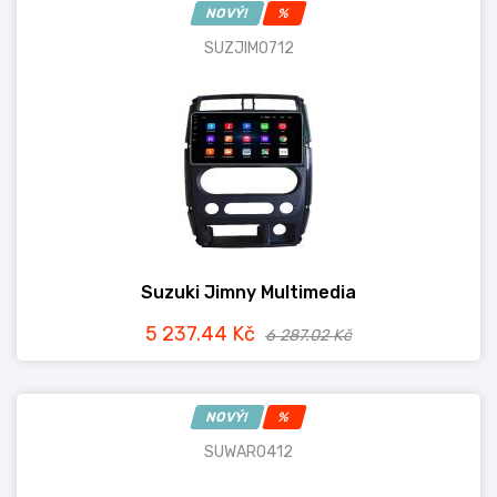
NOVÝ!
%
SUZJIM0712
Suzuki Jimny Multimedia
5 237.44 Kč
6 287.02 Kč
NOVÝ!
%
SUWAR0412