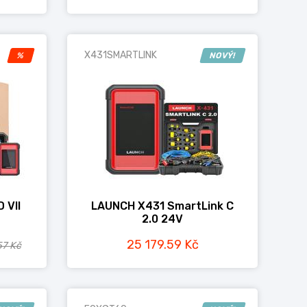
X431SMARTLINK
%
NOVÝ!
 VII
LAUNCH X431 SmartLink C
2.0 24V
25 179.59 Kč
57 Kč