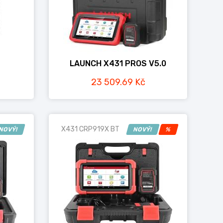
LAUNCH X431 PROS V5.0
23 509.69 Kč
X431 CRP919X BT
NOVÝ!
NOVÝ!
%