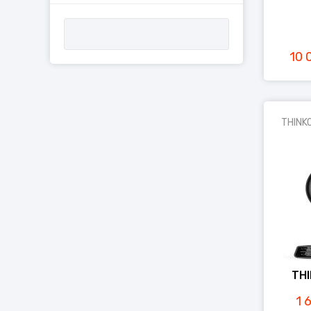
10 
THINK
TH
1 