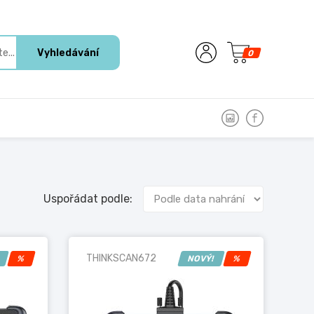
Vyhledávání
0
Uspořádat podle:
THINKSCAN672
!
%
NOVÝ!
%