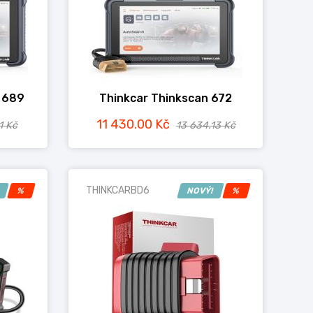
 689
Thinkcar Thinkscan 672
11 430.00 Kč
1 Kč
13 634.13 Kč
THINKCARBD6
!
%
NOVÝ!
%