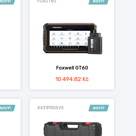
FOXGT60
NOVÝ!
NOVÝ!
Foxwell GT60
10 494.82 Kč
X431PROSV5
NOVÝ!
NOVÝ!