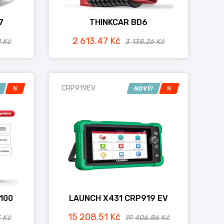
7
THINKCAR BD6
2 613.47 Kč
1 Kč
3 138.26 Kč
CRP919EV
!
%
NOVÝ!
%
100
LAUNCH X431 CRP919 EV
15 208.51 Kč
3 Kč
19 406.86 Kč