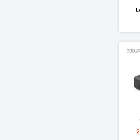
L
OBD2
2