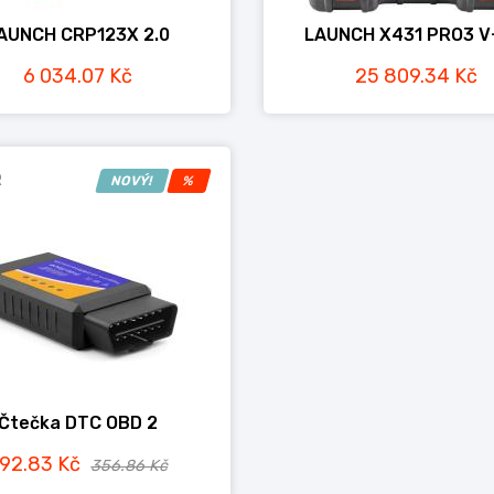
AUNCH CRP123X 2.0
LAUNCH X431 PRO3 V
6 034.07 Kč
25 809.34 Kč
R
NOVÝ!
%
Čtečka DTC OBD 2
92.83 Kč
356.86 Kč