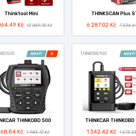
Thinktool Mini
THINKSCAN Plus S
064.49 Kč
6 287.02 Kč
12 059.75 Kč
7 336.6
OBD500
THINKOBD100
NOVÝ!
%
NOVÝ
INKCAR THINKOBD 500
THINKCAR THINKOBD 
668.84 Kč
1 342.42 Kč
1 983.72 Kč
1 573.3