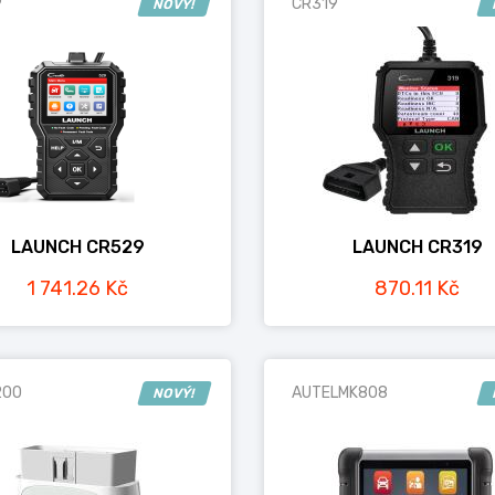
9
CR319
NOVÝ!
LAUNCH CR529
LAUNCH CR319
1 741.26 Kč
870.11 Kč
200
AUTELMK808
NOVÝ!