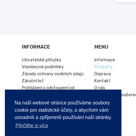
INFORMACE
MENU
Uživatelské příručky
Informace
Všeobecné podmínky
Produkty
Zásady ochrany osobních údajů
Doprava
Záruční list
Kontakt
Prohlášení o odstoupení od
O nás
smlouvy
Informace o soubore
Online platforma řešení sporů
Hírek
Na naší webové stránce používáme soubory
Vrácení produktu
cookie pro statistické účely, a abychom vám
usnadnili a zpříjemnili používání naší stránky.
Přečtěte si více