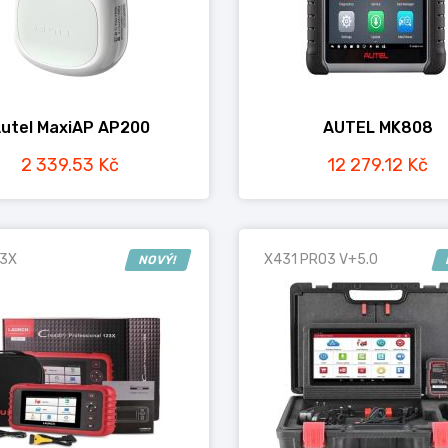
utel MaxiAP AP200
AUTEL MK808
2 339.53 Kč
12 279.12 Kč
3X
X431 PRO3 V+5.0
NOVÝ!