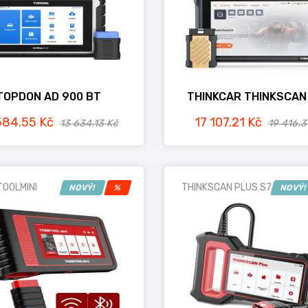
TOPDON AD 900 BT
THINKCAR THINKSCAN
584.55 Kč
17 107.21 Kč
13 634.13 Kč
19 416.3
TOOLMINI
THINKSCAN PLUS S7
NOVÝ!
%
NOVÝ