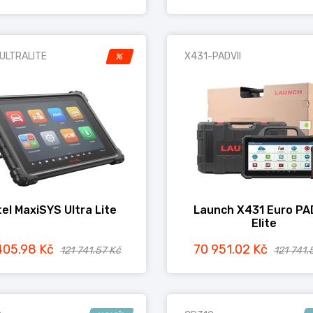
ULTRALITE
X431-PADVII
%
el MaxiSYS Ultra Lite
Launch X431 Euro PAD
Elite
405.98 Kč
70 951.02 Kč
121 741.57 Kč
121 741.