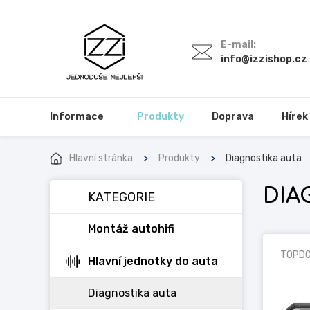
E-mail:
info@izzishop.cz
Informace
Produkty
Doprava
Hírek
Hlavní stránka
Produkty
Diagnostika auta
DIA
KATEGORIE
Montáž autohifi
TOPDO
Hlavní jednotky do auta
Diagnostika auta