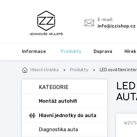
E-mail:
info@izzishop.cz
Informace
Produkty
Doprava
Hírek
Hlavní stránka
Produkty
LED osvětlení inter
LED
KATEGORIE
AUT
Montáž autohifi
Hlavní jednotky do auta
W21/
Diagnostika auta