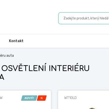
Kontakt
iéru auta
 OSVĚTLENÍ INTERIÉRU
A
5W
WT10LD
NOVÝ!
%