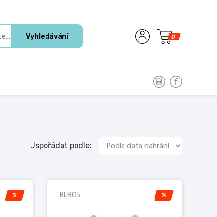
Vyhledávání
0
Uspořádat podle:
BLBC5
%
%