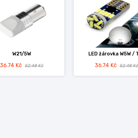
W21/5W
LED žárovka W5W / 
36.74 Kč
36.74 Kč
52.48 Kč
52.48 Kč