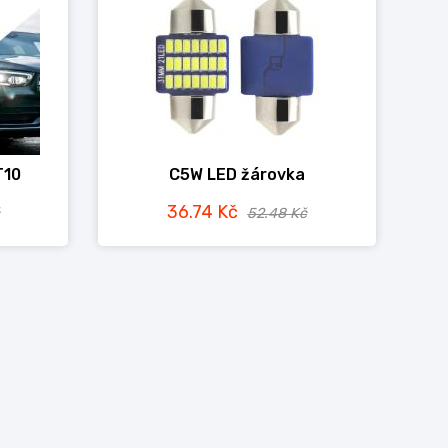
T10
C5W LED žárovka
36.74 Kč
52.48 Kč