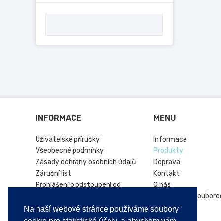
INFORMACE
MENU
Uživatelské příručky
Informace
Všeobecné podmínky
Produkty
Zásady ochrany osobních údajů
Doprava
Záruční list
Kontakt
Prohlášení o odstoupení od
O nás
smlouvy
Informace o soubore
Online platforma řešení sporů
Hírek
Na naší webové stránce používáme soubory
Vrácení produktu
cookie pro statistické účely, a abychom vám