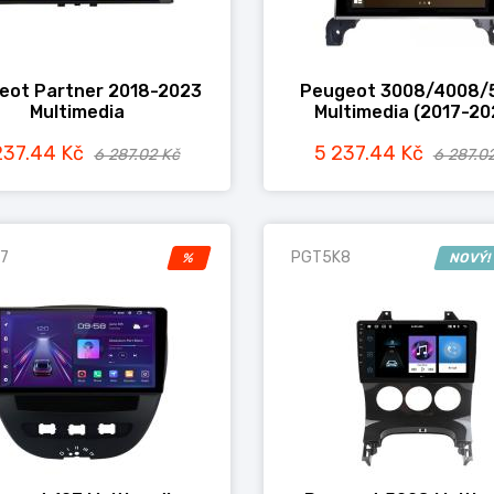
eot Partner 2018-2023
Peugeot 3008/4008/
Multimedia
Multimedia (2017-20
237.44 Kč
5 237.44 Kč
6 287.02 Kč
6 287.0
7
PGT5K8
%
NOVÝ