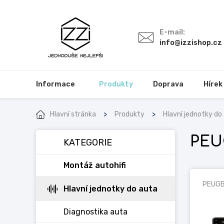
E-mail:
info@izzishop.cz
Informace
Produkty
Doprava
Hírek
Hlavní stránka
Produkty
Hlavní jednotky do
PEU
KATEGORIE
Montáž autohifi
PEUG
Hlavní jednotky do auta
Diagnostika auta