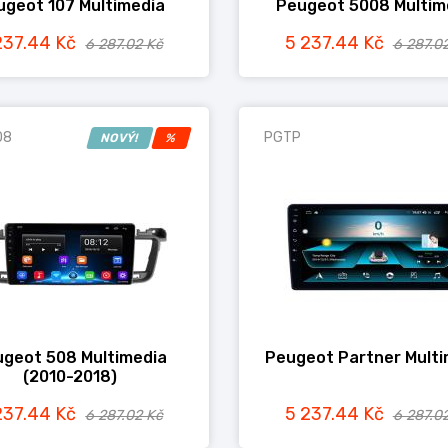
ugeot 107 Multimedia
Peugeot 5008 Multim
237.44 Kč
5 237.44 Kč
6 287.02 Kč
6 287.0
08
PGTP
NOVÝ!
%
geot 508 Multimedia
Peugeot Partner Multi
(2010-2018)
237.44 Kč
5 237.44 Kč
6 287.02 Kč
6 287.0