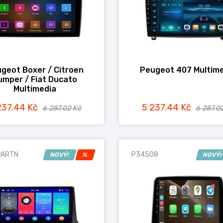
geot Boxer / Citroen
Peugeot 407 Multim
umper / Fiat Ducato
Multimedia
237.44 Kč
5 237.44 Kč
6 287.02 Kč
6 287.0
PARTN
P34508
NOVÝ!
%
NOVÝ