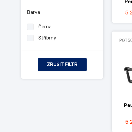
Pe
Barva
5 
Černá
Stříbrný
PGT5
ZRUŠIT FILTR
Peu
5 