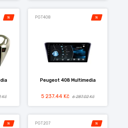
PGT408
%
%
dia
Peugeot 408 Multimedia
5 237.44 Kč
2 Kč
6 287.02 Kč
PGT207
%
%