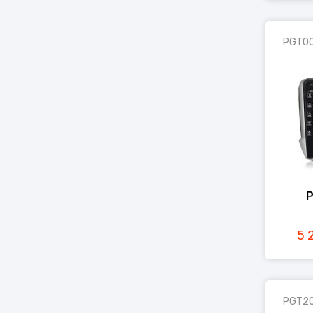
PGT0
P
5 
PGT2