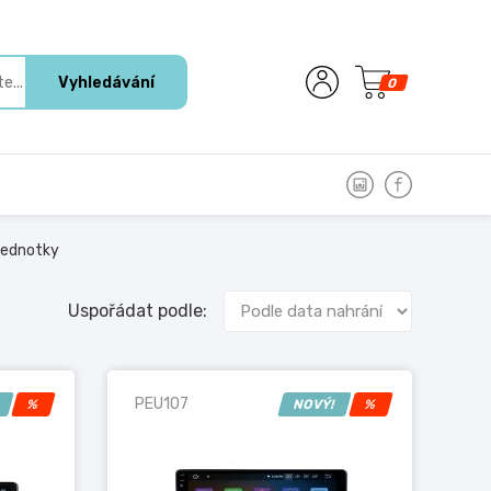
Vyhledávání
0
jednotky
Uspořádat podle:
PEU107
!
%
NOVÝ!
%