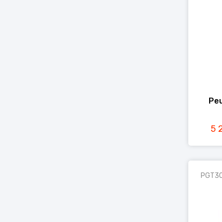
Peu
5 
PGT3