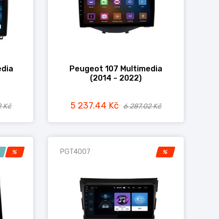
edia
Peugeot 107 Multimedia
(2014 - 2022)
5 237.44 Kč
2 Kč
6 287.02 Kč
PGT4007
!
%
%