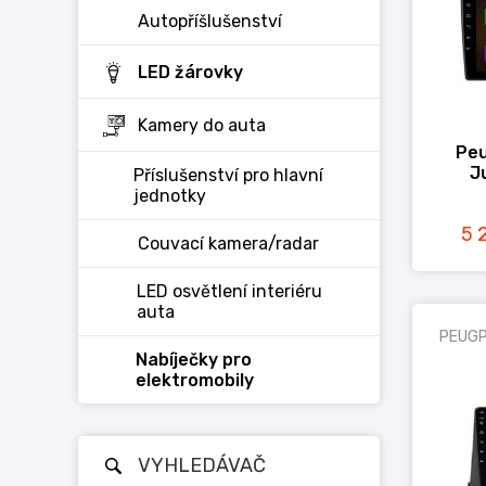
Autopříšlušenství
LED žárovky
Kamery do auta
Peu
J
Příslušenství pro hlavní
jednotky
5 
Couvací kamera/radar
LED osvětlení interiéru
auta
PEUG
Nabíječky pro
elektromobily
VYHLEDÁVAČ