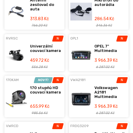
Anténní
Mikrofon do
zesilovač do
autorádia
auta
313.83 Kč
286.54 Kč
766.20 Kč
346.36 Kč
RVRSC
OPL1
%
%
Univerzální
OPEL 7"
couvací kamera
Multimedia
459.72 Kč
3 966.39 Kč
556.28 Kč
6 287.02 Kč
170KAM
VWA2181
NOVÝ!
%
%
170 stupňů HD
Volkswagen
couvací kamera
A2181
Multimedia
655.99 Kč
3 966.39 Kč
985.56 Kč
6 287.02 Kč
VWRCD
FRDQ3209
%
%