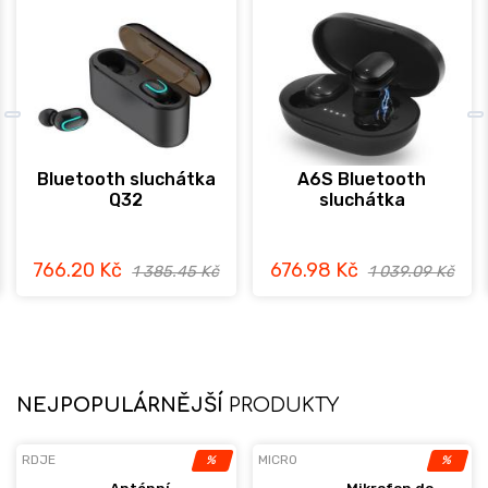
Bluetooth sluchátka
A6S Bluetooth
Q32
sluchátka
766.20 Kč
676.98 Kč
1 385.45 Kč
1 039.09 Kč
NEJPOPULÁRNĚJŠÍ
PRODUKTY
RDJE
MICRO
%
%