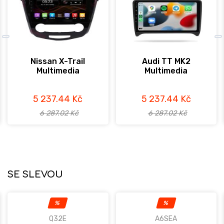
Nissan X-Trail
Audi TT MK2
Multimedia
Multimedia
5 237.44 Kč
5 237.44 Kč
6 287.02 Kč
6 287.02 Kč
SE SLEVOU
%
%
Q32E
A6SEA