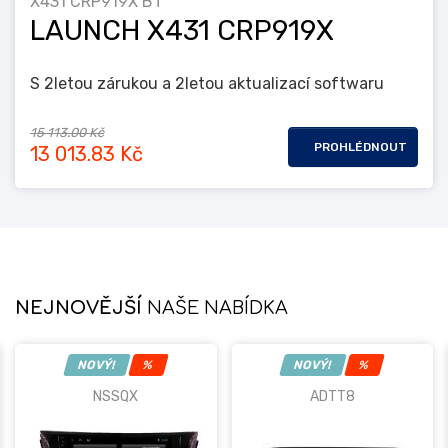
X431 CRP919X BT
LAUNCH X431 CRP919X
S 2letou zárukou a 2letou aktualizací softwaru
15 113.00 Kč
PROHLÉDNOUT
13 013.83 Kč
NEJNOVĚJŠÍ
NAŠE NABÍDKA
NOVÝ!
%
NOVÝ!
%
NSSQX
ADTT8