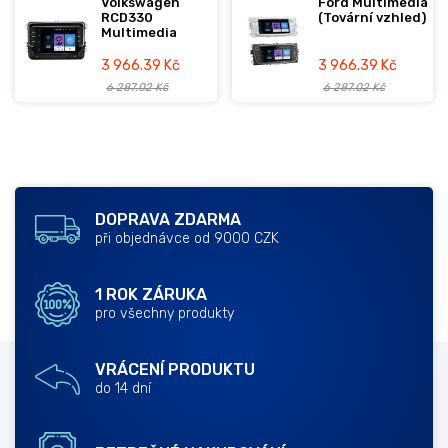
Volkswagen
Ford Multimedia
RCD330
(Tovární vzhled)
Multimedia
3 966.39 Kč
3 966.39 Kč
6 287.02 Kč
6 287.02 Kč
DOPRAVA ZDARMA
při objednávce od 9000 CZK
1 ROK ZÁRUKA
pro všechny produkty
VRÁCENÍ PRODUKTU
do 14 dní